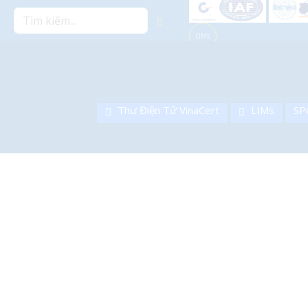
LIMs
Thư Điện Tử VinaCert
LIMs
SP