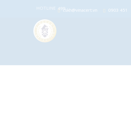
sale@vinacert.vn
0904 628
499
HOTLINE
cskh@vinacert.vn
0903 451
626
sale@vinacert.vn
0904 628
499