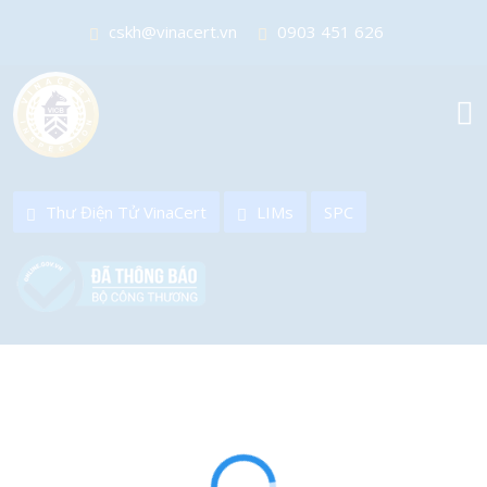
cskh@vinacert.vn
0903 451 626
sale@vinacert.vn
0904 628 499
Thư Điện Tử VinaCert
LIMs
SPC