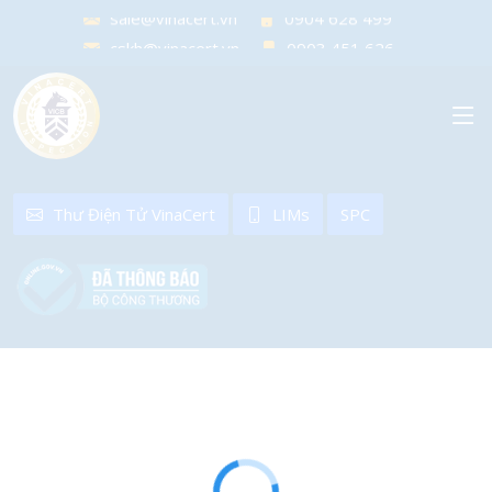
sale@vinacert.vn
0904 628 499
cskh@vinacert.vn
0903 451 626
sale@vinacert.vn
0904 628 499
Thư Điện Tử VinaCert
LIMs
SPC