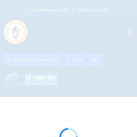
sale@vinacert.vn
0904 628 499
cskh@vinacert.vn
0903 451 626
sale@vinacert.vn
0904 628 499
Thư Điện Tử VinaCert
LIMs
SPC