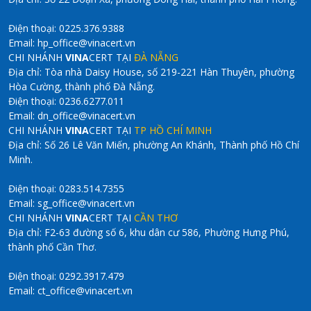
Điện thoại: 0225.376.9388
Email: hp_office@vinacert.vn
CHI NHÁNH
VINA
CERT TẠI
ĐÀ NẴNG
Địa chỉ: Tòa nhà Daisy House, số 219-221 Hàn Thuyên, phường
Hòa Cường, thành phố Đà Nẵng.
Điện thoại: 0236.6277.011
Email: dn_office@vinacert.vn
CHI NHÁNH
VINA
CERT TẠI
TP HỒ CHÍ MINH
Địa chỉ: Số 26 Lê Văn Miến, phường An Khánh, Thành phố Hồ Chí
Minh.
Điện thoại: 0283.514.7355
Email: sg_office@vinacert.vn
CHI NHÁNH
VINA
CERT TẠI
CẦN THƠ
Địa chỉ: F2-63 đường số 6, khu dân cư 586, Phường Hưng Phú,
thành phố Cần Thơ.
Điện thoại: 0292.3917.479
Email: ct_office@vinacert.vn