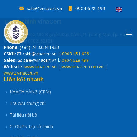
sale@vinacert.vn
0904 628 499
cskh@vinacert.vn
0903 451 626
Trụ sở chính
VinaCert
sale@vinacert.vn
0904 628 499
Tầng 4, tòa nhà 130 Nguyễn Đức Cảnh, P. Tương Mai, Tp. Hà Nội
Mã số thuế: 0102152121
Phone:
(+84) 24 3.634.1933
CSKH:
cskh@vinacert.vn
0903 451 626
Sales:
sale@vinacert.vn
0904 628 499
Website:
www.vinacert.vn
|
www.vinacert.com.vn
|
www2.vinacert.vn
Liên kết nhanh
KHÁCH HÀNG (CRM)
Tra cứu chứng chỉ
Tài liệu nội bộ
CLOUDs Trụ sở chính