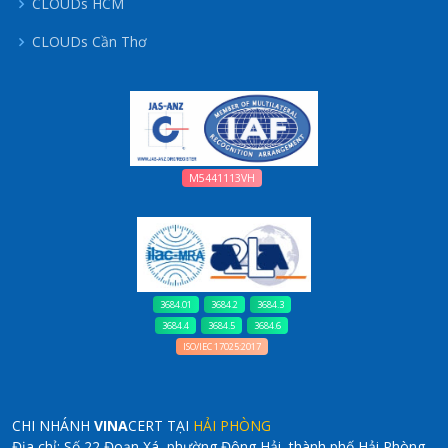
CLOUDs HCM
CLOUDs Cần Thơ
M5441113VH
3684.01
3684.2
3684.3
3684.4
3684.5
3684.6
ISO/IEC 17025:2017
CHI NHÁNH
VINA
CERT TẠI
HẢI PHÒNG
Địa chỉ: Số 22 Đoạn Xá, phường Đông Hải, thành phố Hải Phòng.