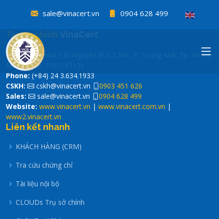
sale@vinacert.vn
0904 628 499
cskh@vinacert.vn
0903 451 626
Trụ sở chính
VinaCert
sale@vinacert.vn
0904 628 499
Tầng 4, tòa nhà 130 Nguyễn Đức Cảnh, P. Tương Mai, Tp. Hà Nội
Mã số thuế: 0102152121
Phone:
(+84) 24 3.634.1933
CSKH:
cskh@vinacert.vn
0903 451 626
Sales:
sale@vinacert.vn
0904 628 499
Website:
www.vinacert.vn
|
www.vinacert.com.vn
|
www2.vinacert.vn
Liên kết nhanh
KHÁCH HÀNG (CRM)
Tra cứu chứng chỉ
Tài liệu nội bộ
CLOUDs Trụ sở chính