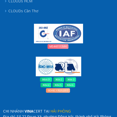
CLOUDs HCM
CLOUDs Cần Thơ
M5441113VH
3684.01
3684.2
3684.3
3684.4
3684.5
3684.6
ISO/IEC 17025:2017
CHI NHÁNH
VINA
CERT TẠI
HẢI PHÒNG
Địa chỉ: Số 22 Đoạn Xá, phường Đông Hải, thành phố Hải Phòng.