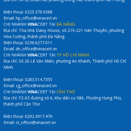
Điện thoại: 0225.376.9388
Email: hp_office@vinacert.vn
CHI NHÁNH
VINA
CERT TẠI
ĐÀ NẴNG
Địa chỉ: Tòa nhà Daisy House, số 219-221 Hàn Thuyên, phường
Hòa Cường, thành phố Đà Nẵng.
Điện thoại: 0236.6277.011
Email: dn_office@vinacert.vn
CHI NHÁNH
VINA
CERT TẠI
TP HỒ CHÍ MINH
Địa chỉ: Số 26 Lê Văn Miến, phường An Khánh, Thành phố Hồ Chí
Minh.
Điện thoại: 0283.514.7355
Email: sg_office@vinacert.vn
CHI NHÁNH
VINA
CERT TẠI
CẦN THƠ
Địa chỉ: F2-63 đường số 6, khu dân cư 586, Phường Hưng Phú,
thành phố Cần Thơ.
Điện thoại: 0292.3917.479
Email: ct_office@vinacert.vn