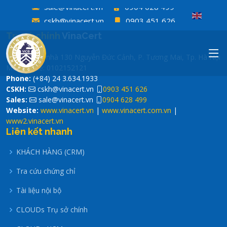
sale@vinacert.vn
0904 628 499
cskh@vinacert.vn
0903 451 626
sale@vinacert.vn
0904 628 499
Trụ sở chính
VinaCert
Tầng 4, tòa nhà 130 Nguyễn Đức Cảnh, P. Tương Mai, Tp. Hà Nội
Mã số thuế: 0102152121
Phone:
(+84) 24 3.634.1933
CSKH:
cskh@vinacert.vn
0903 451 626
Sales:
sale@vinacert.vn
0904 628 499
Website:
www.vinacert.vn
|
www.vinacert.com.vn
|
www2.vinacert.vn
Liên kết nhanh
KHÁCH HÀNG (CRM)
Tra cứu chứng chỉ
Tài liệu nội bộ
CLOUDs Trụ sở chính