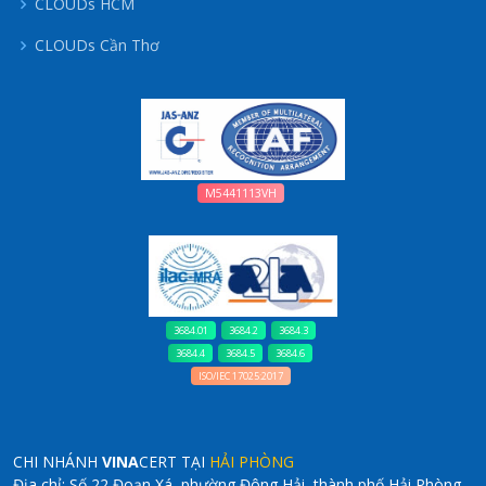
CLOUDs HCM
CLOUDs Cần Thơ
M5441113VH
3684.01
3684.2
3684.3
3684.4
3684.5
3684.6
ISO/IEC 17025:2017
CHI NHÁNH
VINA
CERT TẠI
HẢI PHÒNG
Địa chỉ: Số 22 Đoạn Xá, phường Đông Hải, thành phố Hải Phòng.