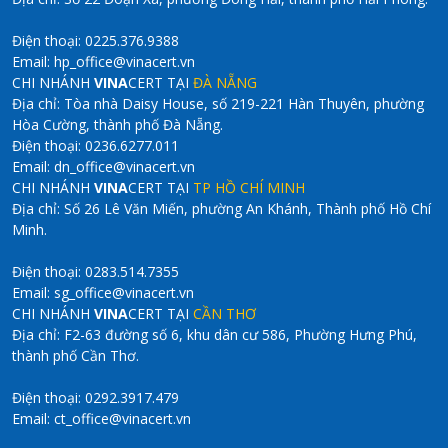
Điện thoại: 0225.376.9388
Email: hp_office@vinacert.vn
CHI NHÁNH
VINA
CERT TẠI
ĐÀ NẴNG
Địa chỉ: Tòa nhà Daisy House, số 219-221 Hàn Thuyên, phường
Hòa Cường, thành phố Đà Nẵng.
Điện thoại: 0236.6277.011
Email: dn_office@vinacert.vn
CHI NHÁNH
VINA
CERT TẠI
TP HỒ CHÍ MINH
Địa chỉ: Số 26 Lê Văn Miến, phường An Khánh, Thành phố Hồ Chí
Minh.
Điện thoại: 0283.514.7355
Email: sg_office@vinacert.vn
CHI NHÁNH
VINA
CERT TẠI
CẦN THƠ
Địa chỉ: F2-63 đường số 6, khu dân cư 586, Phường Hưng Phú,
thành phố Cần Thơ.
Điện thoại: 0292.3917.479
Email: ct_office@vinacert.vn