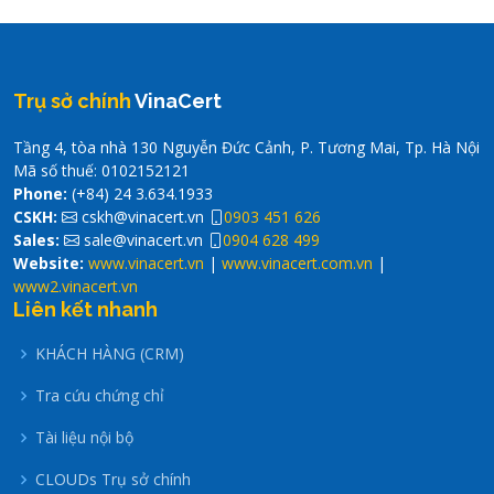
Trụ sở chính
VinaCert
Tầng 4, tòa nhà 130 Nguyễn Đức Cảnh, P. Tương Mai, Tp. Hà Nội
Mã số thuế: 0102152121
Phone:
(+84) 24 3.634.1933
CSKH:
cskh@vinacert.vn
0903 451 626
Sales:
sale@vinacert.vn
0904 628 499
Website:
www.vinacert.vn
|
www.vinacert.com.vn
|
www2.vinacert.vn
Liên kết nhanh
KHÁCH HÀNG (CRM)
Tra cứu chứng chỉ
Tài liệu nội bộ
CLOUDs Trụ sở chính