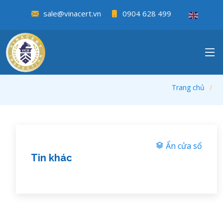
sale@vinacert.vn
0904 628 499
cskh@vinacert.vn
0903 451 626
sale@vinacert.vn
0904 628 499
Trang chủ
Ẩn cửa sổ
Tin khác