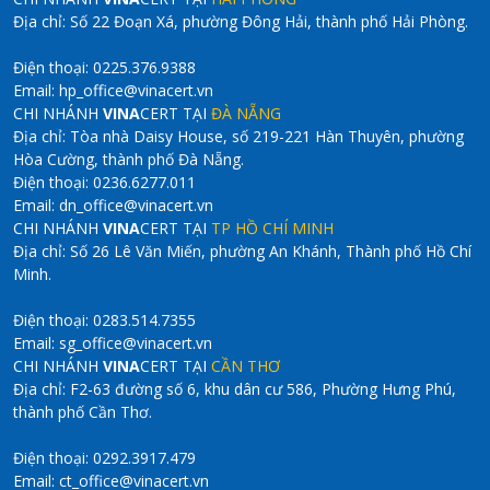
Địa chỉ: Số 22 Đoạn Xá, phường Đông Hải, thành phố Hải Phòng.
Điện thoại: 0225.376.9388
Email: hp_office@vinacert.vn
CHI NHÁNH
VINA
CERT TẠI
ĐÀ NẴNG
Địa chỉ: Tòa nhà Daisy House, số 219-221 Hàn Thuyên, phường
Hòa Cường, thành phố Đà Nẵng.
Điện thoại: 0236.6277.011
Email: dn_office@vinacert.vn
CHI NHÁNH
VINA
CERT TẠI
TP HỒ CHÍ MINH
Địa chỉ: Số 26 Lê Văn Miến, phường An Khánh, Thành phố Hồ Chí
Minh.
Điện thoại: 0283.514.7355
Email: sg_office@vinacert.vn
CHI NHÁNH
VINA
CERT TẠI
CẦN THƠ
Địa chỉ: F2-63 đường số 6, khu dân cư 586, Phường Hưng Phú,
thành phố Cần Thơ.
Điện thoại: 0292.3917.479
Email: ct_office@vinacert.vn