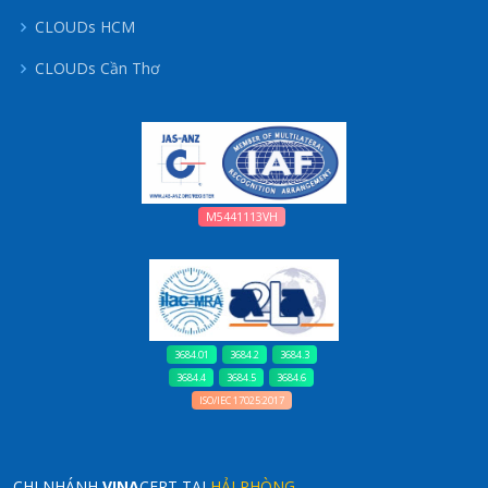
CLOUDs HCM
CLOUDs Cần Thơ
M5441113VH
3684.01
3684.2
3684.3
3684.4
3684.5
3684.6
ISO/IEC 17025:2017
CHI NHÁNH
VINA
CERT TẠI
HẢI PHÒNG