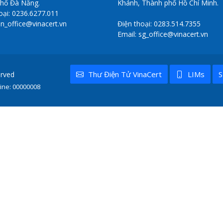
phố Đà Nẵng.
Khánh, Thành phố Hồ Chí Minh.
oại: 0236.6277.011
dn_office@vinacert.vn
Điện thoại: 0283.514.7355
Email: sg_office@vinacert.vn
Thư Điện Tử VinaCert
LIMs
S
erved
ine:
00000008