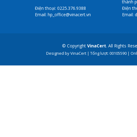
thành 
Điện thoại: 0225.376.9388
Điện th
Email: hp_office@vinacert.vn
Email: 
© Copyright
VinaCert
. All Rights Res
Designed by VinaCert |
Tổng lượt:
00105590
|
Onl