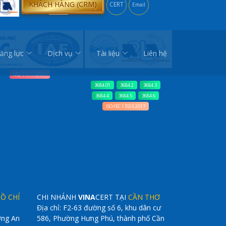
KHÁCH HÀNG (CRM)
CERT
Email
ăng lực
Dịch vụ
Tài liệu
Liên hệ
M5441113VH
3684.01
3684.2
3684.3
3684.4
3684.5
3684.6
ISO/IEC 17025:2017
HỒ CHÍ
CHI NHÁNH
VINA
CERT TẠI
CẦN THƠ
Địa chỉ: F2-63 đường số 6, khu dân cư
ờng An
586, Phường Hưng Phú, thành phố Cần