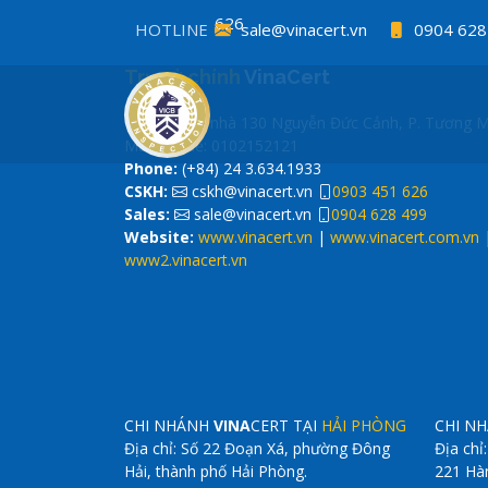
626
sale@vinacert.vn
0904 628
HOTLINE
499
cskh@vinacert.vn
0903 45
Trụ sở chính
VinaCert
626
sale@vinacert.vn
0904 628
499
Tầng 4, tòa nhà 130 Nguyễn Đức Cảnh, P. Tương Ma
Mã số thuế: 0102152121
Phone:
(+84) 24 3.634.1933
CSKH:
cskh@vinacert.vn
0903 451 626
Sales:
sale@vinacert.vn
0904 628 499
Website:
www.vinacert.vn
|
www.vinacert.com.vn
www2.vinacert.vn
CHI NHÁNH
VINA
CERT TẠI
HẢI PHÒNG
CHI N
Địa chỉ: Số 22 Đoạn Xá, phường Đông
Địa chỉ
Hải, thành phố Hải Phòng.
221 Hà