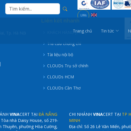
LIMs
1
Liên kết nhanh
Trang chủ
Tin tức
N
KHÁCH HÀNG (CRM)
i, Tp. Hà Nội
Tra cứu chứng chỉ
Tài liệu nội bộ
|
CLOUDs Trụ sở chính
CLOUDs HCM
CLOUDs Cần Thơ
HÁNH
VINA
CERT TẠI
ĐÀ NẴNG
CHI NHÁNH
VINA
CERT TẠI
TP 
: Tòa nhà Daisy House, số 219-
MINH
n Thuyên, phường Hòa Cường,
Địa chỉ: Số 26 Lê Văn Miến, phư